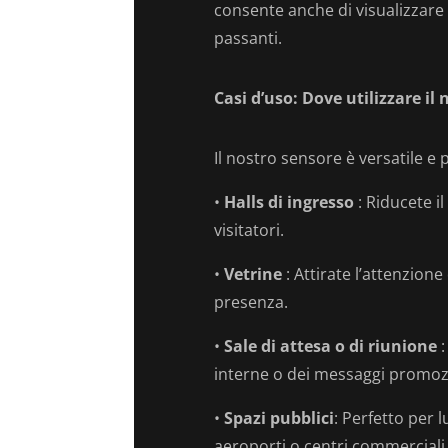
consente anche di visualizzare
passanti.
Casi d’uso: Dove utilizzare il
Il nostro sensore è versatile e 
•
Halls di ingresso
: Riducete 
visitatori.
•
Vetrine
: Attirate l’attenzion
presenza.
•
Sale di attesa o di riunione
:
interne o dei messaggi promozi
•
Spazi pubblici
: Perfetto per 
aeroporti o centri commerciali