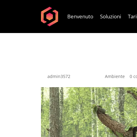
Benvenuto
Soluzioni
Tari
Ottimizzate l’eff
vostri schermi.
da
admin3572
|
Dic 22, 2024
|
Ambiente
|
0 