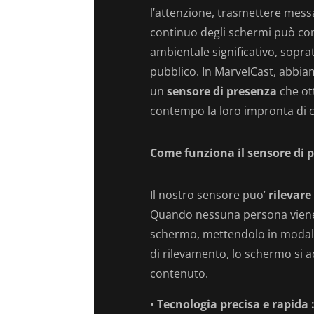
l’attenzione, trasmettere messa
continuo degli schermi può com
ambientale significativo, sopr
pubblico. In MarvelCast, abbia
un
sensore di presenza
che ott
contempo la loro impronta di 
Come funziona il sensore di 
Il nostro sensore puo’
rilevare
Quando nessuna persona viene r
schermo, mettendolo in modali
di rilevamento, lo schermo si 
contenuto.
•
Tecnologia precisa e rapida 