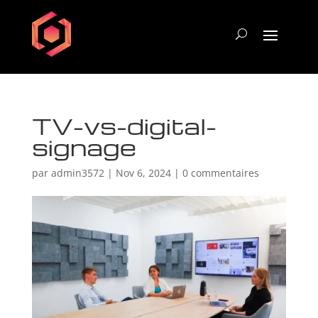
TV-vs-digital-
signage
par
admin3572
|
Nov 6, 2024
|
0 commentaires