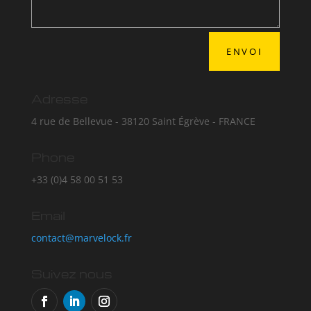
ENVOI
Adresse
4 rue de Bellevue - 38120 Saint Égrève - FRANCE
Phone
+33 (0)4 58 00 51 53
Email
contact@marvelock.fr
Suivez nous