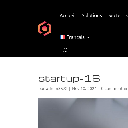
Accueil
Solutions
Secteurs 
Français
startup-16
par
admin3572
|
Nov 10, 2024
|
0 commentair