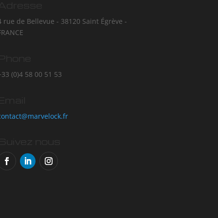
Adresse
4 rue de Bellevue - 38120 Saint Égrève -
FRANCE
Phone
+33 (0)4 58 00 51 53
Email
contact@marvelock.fr
Suivez nous