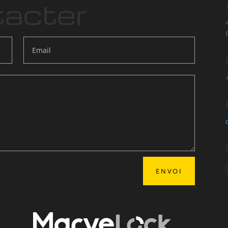
acter
ENVOI