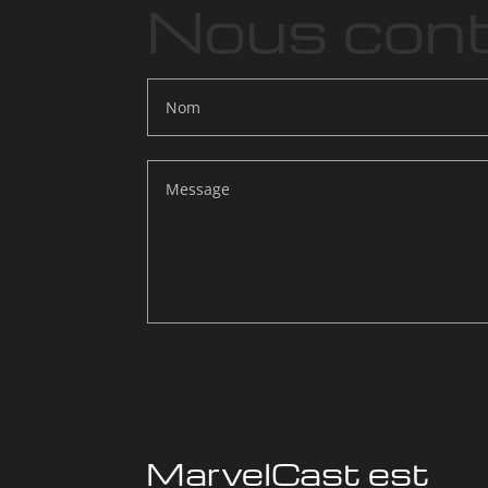
Nous cont
MarvelCast est