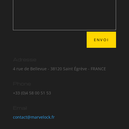
ENVOI
Adresse
4 rue de Bellevue - 38120 Saint Égrève - FRANCE
Phone
+33 (0)4 58 00 51 53
Email
contact@marvelock.fr