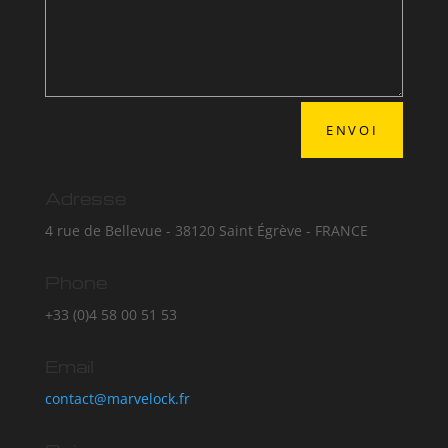
ENVOI
Adresse
4 rue de Bellevue - 38120 Saint Égrève - FRANCE
Phone
+33 (0)4 58 00 51 53
Email
contact@marvelock.fr