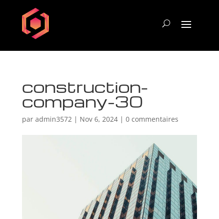
construction-
company-30
par
admin3572
|
Nov 6, 2024
|
0 commentaires