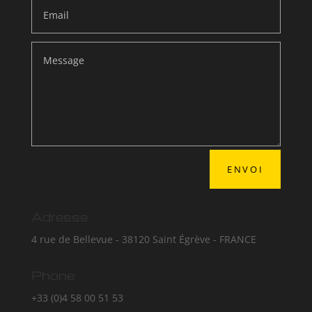
ENVOI
Adresse
4 rue de Bellevue - 38120 Saint Égrève - FRANCE
Phone
+33 (0)4 58 00 51 53