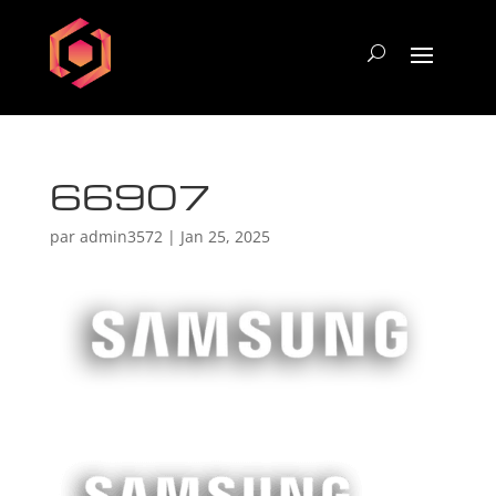
66907
par
admin3572
|
Jan 25, 2025