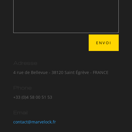
ENVOI
Adresse
4 rue de Bellevue - 38120 Saint Égrève - FRANCE
Phone
+33 (0)4 58 00 51 53
Email
contact@marvelock.fr